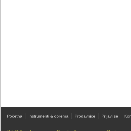
Početna
Instrumenti & oprema
Prodavnice
Prijavi se
Kon