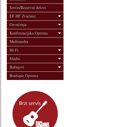
Servis/Rezervni delovi
LF HF Zvučnici
Ozvučenja
Konferencijska Oprema
Multimedia
Hi-Fi
Studio
Bubnjevi
Boutique Oprema