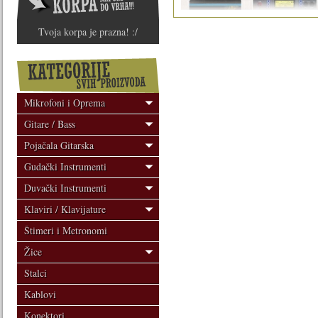
Tvoja korpa je prazna! :/
Mikrofoni i Oprema
Gitare / Bass
Pojačala Gitarska
Gudački Instrumenti
Duvački Instrumenti
Klaviri / Klavijature
Štimeri i Metronomi
Žice
Stalci
Kablovi
Konektori