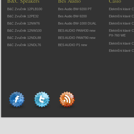
B&C Speakers
Bes Audio
Casio
B&C Zvučnik 12PLB100
Bes Audio BW-9200 PT
Električni klavir
B&C Zvučnik 12PE32
Bes Audio BW-9200
Električni klavir
B&C Zvučnik 12NW76
Bes Audio BW-1000 DUAL
Električni klavir
B&C Zvučnik 12NW100
BES AUDIO PAW430 new
Električni klavir
PX-760 WE
B&C Zvučnik 12NDL88
BES AUDIO PAW790 new
Električni klavi
B&C Zvučnik 12NDL76
BES AUDIO P1 new
Električni klavir