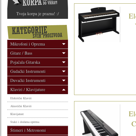
Tvoja korpa je prazna! :/
El
Mikrofoni i Oprema
Gitare / Bass
Pojačala Gitarska
Gudački Instrumenti
Duvački Instrumenti
Klaviri / Klavijature
Električni Klaviri
Akustični Klaviri
El
Klavijature
C
Stalci i dodatna oprema
Štimeri i Metronomi