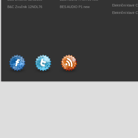
Električni klavi
B&C Zvučnik 12NDL76
BES AUDIO P1 new
Električni klavir