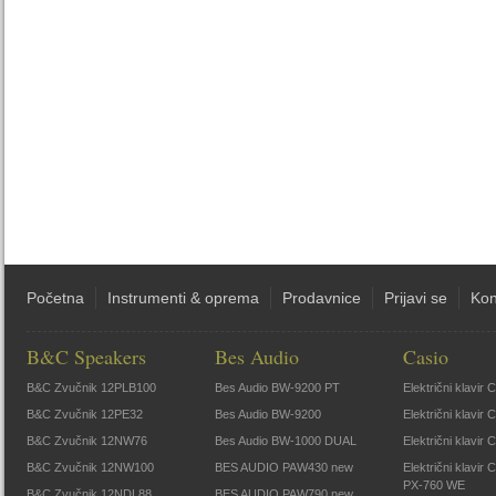
Početna
Instrumenti & oprema
Prodavnice
Prijavi se
Kon
B&C Speakers
Bes Audio
Casio
B&C Zvučnik 12PLB100
Bes Audio BW-9200 PT
Električni klavir
B&C Zvučnik 12PE32
Bes Audio BW-9200
Električni klavir
B&C Zvučnik 12NW76
Bes Audio BW-1000 DUAL
Električni klavir
B&C Zvučnik 12NW100
BES AUDIO PAW430 new
Električni klavir
PX-760 WE
B&C Zvučnik 12NDL88
BES AUDIO PAW790 new