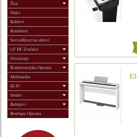
Žice
Stalci
Kablovi
Konektori
Servis/Rezervni delovi
LF HF Zvučnici
Ozvučenja
Konferencijska Oprema
El
Multimedia
Hi-Fi
Studio
Bubnjevi
Boutique Oprema