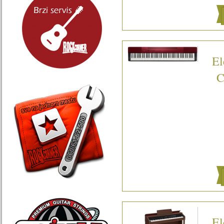
El
C
El