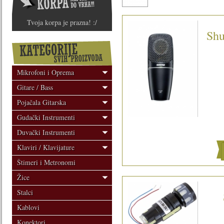
Tvoja korpa je prazna! :/
Sh
Mikrofoni i Oprema
Gitare / Bass
Pojačala Gitarska
Gudački Instrumenti
Duvački Instrumenti
Klaviri / Klavijature
Štimeri i Metronomi
Žice
Stalci
Kablovi
Konektori