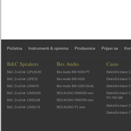
Početna
Instrumenti & oprema
Prodavnice
Prijavi se
Kon
B&C Speakers
Bes Audio
Casio
B&C Zvučnik 12PLB100
Bes Audio BW-9200 PT
Električni klavir
B&C Zvučnik 12PE32
Bes Audio BW-9200
Električni klavir
B&C Zvučnik 12NW76
Bes Audio BW-1000 DUAL
Električni klavir
B&C Zvučnik 12NW100
BES AUDIO PAW430 new
Električni klavir
PX-760 WE
B&C Zvučnik 12NDL88
BES AUDIO PAW790 new
Električni klavi
B&C Zvučnik 12NDL76
BES AUDIO P1 new
Električni klavir