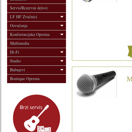
Servis/Rezervni delovi
LF HF Zvučnici
Ozvučenja
Konferencijska Oprema
Multimedia
Hi-Fi
Studio
Bubnjevi
M
Boutique Oprema