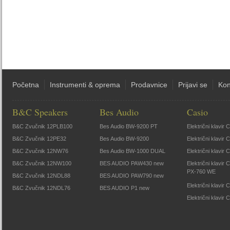
Početna
Instrumenti & oprema
Prodavnice
Prijavi se
Kon
B&C Speakers
Bes Audio
Casio
B&C Zvučnik 12PLB100
Bes Audio BW-9200 PT
Električni klavir
B&C Zvučnik 12PE32
Bes Audio BW-9200
Električni klavir
B&C Zvučnik 12NW76
Bes Audio BW-1000 DUAL
Električni klavir
B&C Zvučnik 12NW100
BES AUDIO PAW430 new
Električni klavir
PX-760 WE
B&C Zvučnik 12NDL88
BES AUDIO PAW790 new
Električni klavi
B&C Zvučnik 12NDL76
BES AUDIO P1 new
Električni klavir