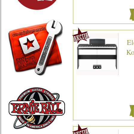
El
Ko