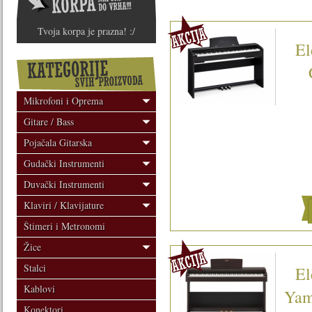
Tvoja korpa je prazna! :/
El
Mikrofoni i Oprema
Gitare / Bass
Pojačala Gitarska
Gudački Instrumenti
Duvački Instrumenti
Klaviri / Klavijature
Štimeri i Metronomi
Žice
Stalci
El
Kablovi
Yam
Konektori