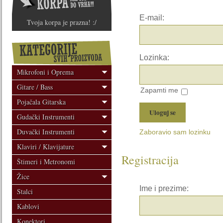
E-mail:
Tvoja korpa je prazna! :/
Lozinka:
Mikrofoni i Oprema
Gitare / Bass
Zapamti me
Pojačala Gitarska
Gudački Instrumenti
Duvački Instrumenti
Zaboravio sam lozinku
Klaviri / Klavijature
Registracija
Štimeri i Metronomi
Žice
Ime i prezime:
Stalci
Kablovi
Konektori