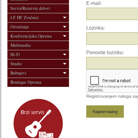
E-mail:
Servis/Rezervni delovi
LF HF Zvučnici
Ozvučenja
Lozinka:
Konferencijska Oprema
Multimedia
Ponovite lozinku:
Hi-Fi
Studio
Bubnjevi
Boutique Oprema
Registrovanjem naloga sag