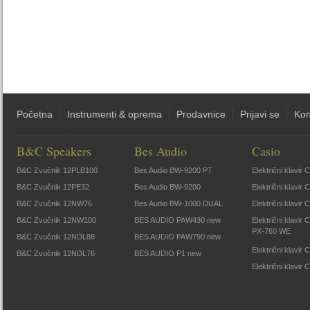
Početna
Instrumenti & oprema
Prodavnice
Prijavi se
Kon
B&C Speakers
Bes Audio
Casio
B&C Zvučnik 12PLB100
Bes Audio BW-9200 PT
Električni klavir
B&C Zvučnik 12PE32
Bes Audio BW-9200
Električni klavir
B&C Zvučnik 12NW76
Bes Audio BW-1000 DUAL
Električni klavir
B&C Zvučnik 12NW100
BES AUDIO PAW430 new
Električni klavir
PX-760 WE
B&C Zvučnik 12NDL88
BES AUDIO PAW790 new
Električni klavi
B&C Zvučnik 12NDL76
BES AUDIO P1 new
Električni klavir