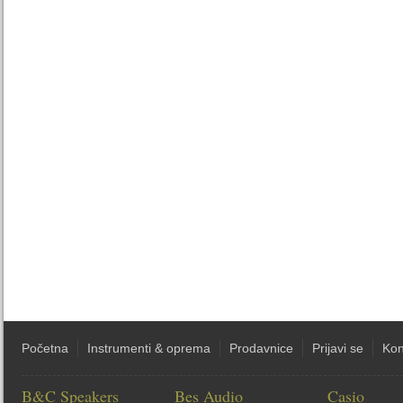
Početna
Instrumenti & oprema
Prodavnice
Prijavi se
Kon
B&C Speakers
Bes Audio
Casio