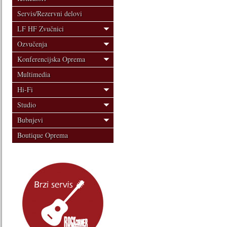
Servis/Rezervni delovi
LF HF Zvučnici
Ozvučenja
Konferencijska Oprema
Multimedia
Hi-Fi
Studio
Bubnjevi
Boutique Oprema