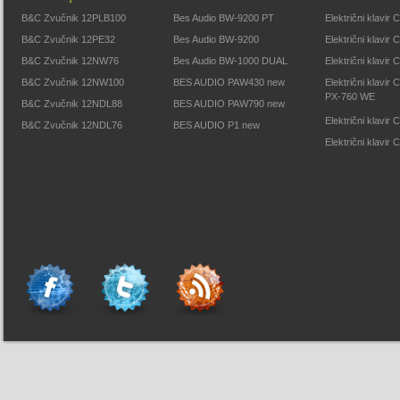
B&C Zvučnik 12PLB100
Bes Audio BW-9200 PT
Električni klavir
B&C Zvučnik 12PE32
Bes Audio BW-9200
Električni klavir
B&C Zvučnik 12NW76
Bes Audio BW-1000 DUAL
Električni klavir
B&C Zvučnik 12NW100
BES AUDIO PAW430 new
Električni klavir
PX-760 WE
B&C Zvučnik 12NDL88
BES AUDIO PAW790 new
Električni klavi
B&C Zvučnik 12NDL76
BES AUDIO P1 new
Električni klavir