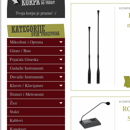
KONFE
Tvoja korpa je prazna! :/
Mikrofoni i Oprema
Gitare / Bass
Pojačala Gitarska
Gudački Instrumenti
Duvački Instrumenti
Klaviri / Klavijature
Štimeri i Metronomi
Žice
KONFE
RC
Stalci
Kablovi
Konektori