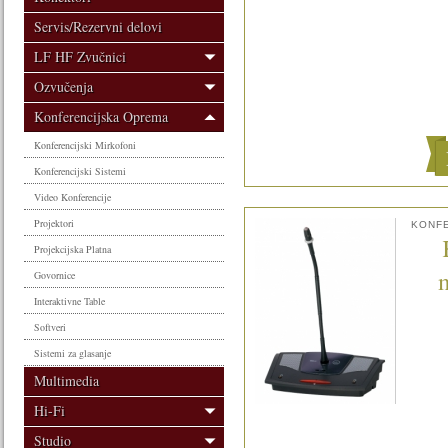
Servis/Rezervni delovi
LF HF Zvučnici
Ozvučenja
Konferencijska Oprema
Konferencijski Mirkofoni
Konferencijski Sistemi
Video Konferencije
Projektori
KONFE
Projekcijska Platna
Govornice
Interaktivne Table
Softveri
Sistemi za glasanje
Multimedia
Hi-Fi
Studio