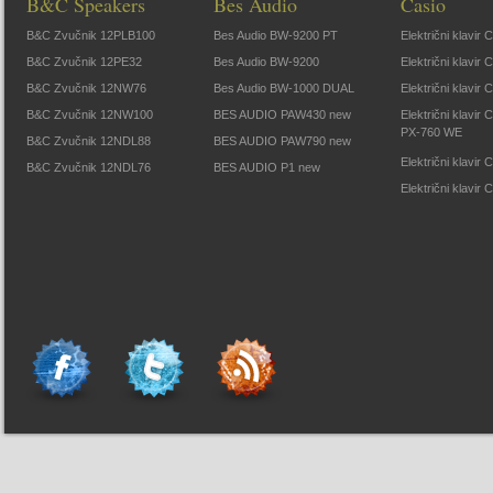
B&C Speakers
Bes Audio
Casio
B&C Zvučnik 12PLB100
Bes Audio BW-9200 PT
Električni klavir
B&C Zvučnik 12PE32
Bes Audio BW-9200
Električni klavir
B&C Zvučnik 12NW76
Bes Audio BW-1000 DUAL
Električni klavir
B&C Zvučnik 12NW100
BES AUDIO PAW430 new
Električni klavir
PX-760 WE
B&C Zvučnik 12NDL88
BES AUDIO PAW790 new
Električni klavi
B&C Zvučnik 12NDL76
BES AUDIO P1 new
Električni klavir