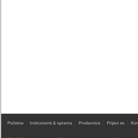
Početna
Instrumenti & oprema
Prodavnice
Prijavi se
Kon