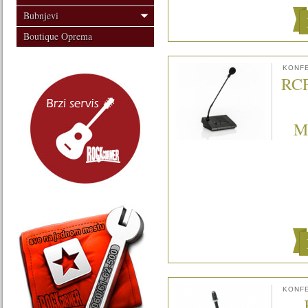
Bubnjevi
Boutique Oprema
KONFE
RC
M
KONFE